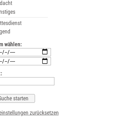
dacht
stiges
tesdienst
gend
m wählen:
:
instellungen zurücksetzen