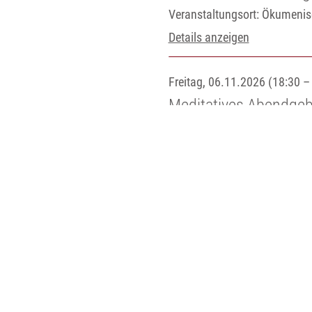
Veranstaltungsort:
Ökumenisc
Details anzeigen
Freitag, 06.11.2026 (18:30 –
Meditatives Abendgeb
Veranstaltungsort:
Ev. Kirch
Details anzeigen
Freitag, 04.12.2026 (18:30 –
Meditatives Abendgeb
Veranstaltungsort:
Ev. Kirch
Details anzeigen