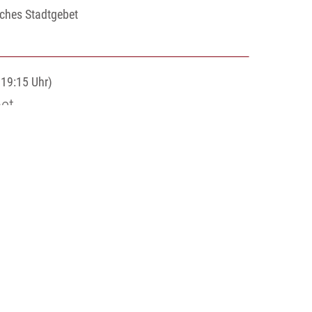
hes Stadtgebet
 19:15 Uhr)
et
e Hilchenbach
 19:15 Uhr)
et
e Hilchenbach