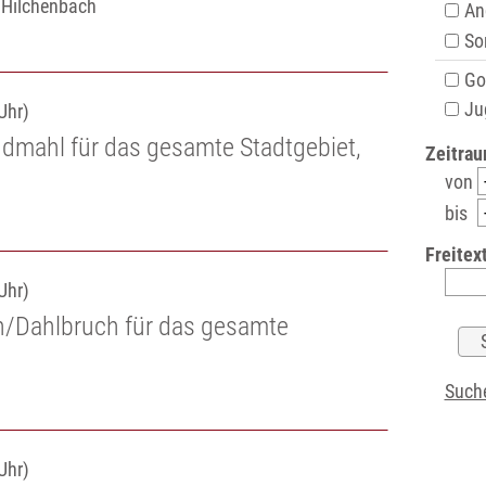
e Hilchenbach
An
Son
Got
Ju
Uhr)
dmahl für das gesamte Stadtgebiet,
Zeitrau
von
bis
Freitext
Uhr)
n/Dahlbruch für das gesamte
Suche
Uhr)