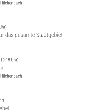
e Hilchenbach
Uhr)
ür das gesamte Stadtgebiet
 19:15 Uhr)
et
e Hilchenbach
hr)
ebet