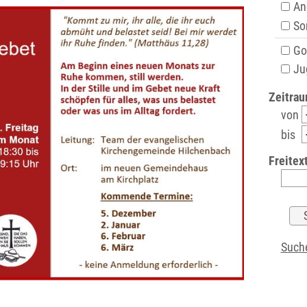
An
Son
Got
Ju
Zeitrau
von
bis
Freitext
Suche