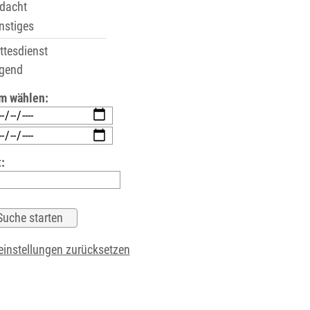
dacht
stiges
tesdienst
gend
m wählen:
:
instellungen zurücksetzen